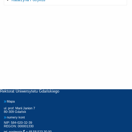
Rektorat Uniwersytetu Gdańskiego
Mapa
ul. prof. Marii Janion 7
80-309 Gdańsk
numery kont
NIP: 584-020-32-39
REGON: 000001330
tel. portiernia:
+ 48 58 523 30 00