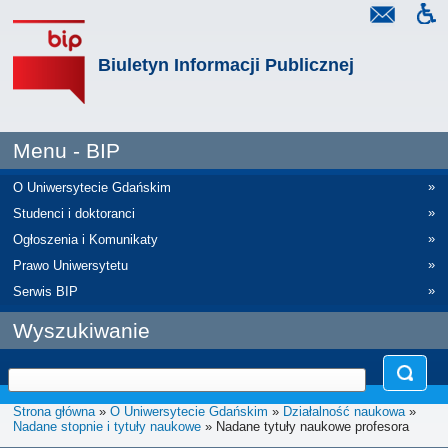
Biuletyn Informacji Publicznej
Menu - BIP
»
O Uniwersytecie Gdańskim
»
Studenci i doktoranci
»
Ogłoszenia i Komunikaty
»
Prawo Uniwersytetu
»
Serwis BIP
Wyszukiwanie
Strona główna
»
O Uniwersytecie Gdańskim
»
Działalność naukowa
»
Nadane stopnie i tytuły naukowe
» Nadane tytuły naukowe profesora