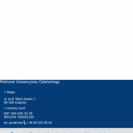
Rektorat Uniwersytetu Gdańskiego
Mapa
ul. prof. Marii Janion 7
80-309 Gdańsk
numery kont
NIP: 584-020-32-39
REGON: 000001330
tel. portiernia:
+ 48 58 523 30 00
Wydziały UG