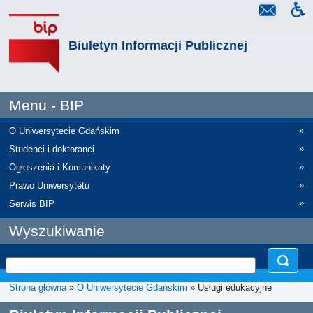
Biuletyn Informacji Publicznej
Menu - BIP
»
O Uniwersytecie Gdańskim
»
Studenci i doktoranci
»
Ogłoszenia i Komunikaty
»
Prawo Uniwersytetu
»
Serwis BIP
Wyszukiwanie
Strona główna
»
O Uniwersytecie Gdańskim
» Usługi edukacyjne