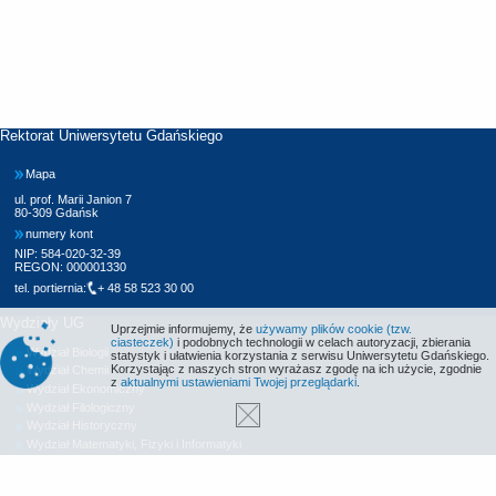
Rektorat Uniwersytetu Gdańskiego
Mapa
ul. prof. Marii Janion 7
80-309 Gdańsk
numery kont
NIP: 584-020-32-39
REGON: 000001330
tel. portiernia:
+ 48 58 523 30 00
Wydziały UG
Uprzejmie informujemy, że
używamy plików cookie (tzw.
ciasteczek)
i podobnych technologii w celach autoryzacji, zbierania
Wydział Biologii
statystyk i ułatwienia korzystania z serwisu Uniwersytetu Gdańskiego.
Korzystając z naszych stron wyrażasz zgodę na ich użycie, zgodnie
Wydział Chemii
z
aktualnymi ustawieniami Twojej przeglądarki
.
Wydział Ekonomiczny
Wydział Filologiczny
Wydział Historyczny
Wydział Matematyki, Fizyki i Informatyki
Wydział Nauk Społecznych
Wydział Oceanografii i Geografii