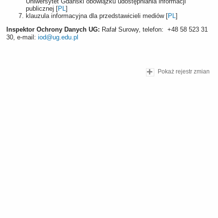
Uniwersytet Gdański obowiązku udostępniania informacji
publicznej [
PL
]
klauzula informacyjna dla przedstawicieli mediów [
PL
]
Inspektor Ochrony Danych UG:
Rafał Surowy, telefon: +48 58 523 31
30, e-mail:
iod@ug.edu.pl
Pokaż rejestr zmian