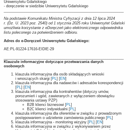
Uniwersytetu Gdańskiego
-
doręczenie w siedzibie Uniwersytetu Gdańskiego
___________________________________________________________
Na podstawie Komunikatu Ministra Cyfryzacji z dnia 12 lipca 2024
r. (Dz. U. 2023 poz. 2540) od 1 stycznia 2025 roku Uniwersytet Gdański
umożliwia korzystanie z eDoręczeń jako elektronicznego odpowiednika
listu poleconego za potwierdzeniem odbioru.
Adres do e-Doręczeń Uniwersytetu Gdańskiego:
AE:PL-91224-17616-EIDIE-29
___________________________________________________________
Klauzule informacyjne dotyczące przetwarzania danych
osobowych
klauzula informacyjna dla osób składających wnioski
i wnoszących skargi [
PL
] [
EN
]
klauzula informacyjna dla nadawców i adresatów korespondencji
[
PL
] [
EN
]
klauzula informacyjna dla kontrahentów (dotyczy umów,
porozumień i ugód, zawieranych z wyłączeniem obowiązku
stosowania ustawy PZP)
B2B klienci biznesowi [
PL
]
B2C klienci indywidualni [
PL
]
klauzula informacyjna dla oferentów w związku z prowadzonym
postępowaniem o udzielenie zamówienia publicznego [
PL
]
klauzula informacyjna - monitoring wizyjny [
PL
] [
EN
]
klauzula informacyjna w związku z wykonywaniem przez