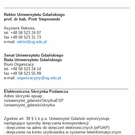
Rektor Uniwersytetu Gdańskiego
prof. dr hab. Piotr Stepnowski
Asystent Rektora:
tel. +48 58 523 24 07
fax +48 58 523 31 73
e-mail:
rektor@ug.edu.pl
Senat Uniwersytetu Gdańskiego
Rada Uniwersytetu Gdańskiego
Biuro Organizacji
tel. +48 58 523 24 14
fax +48 58 523 55 89
e-mail:
organizacyjny@ug.edu.pl
___________________________________________________________
Elektroniczna Skrzynka Podawcza
Adres skrzynki epuap:
/uniwersytet_gdanski/SkrytkaESP
/uniwersytet_gdanski/skrytka
Zgodnie art. 39 § 1 k.p.a. Uniwersytet Gdański wykorzystuje
następujące sposoby doręczania korespondencji:
-
doręczenie na adres do doręczeń elektronicznych (ePUAP)
-
doręczenie na konto użytkownika w systemie teleinformatycznym