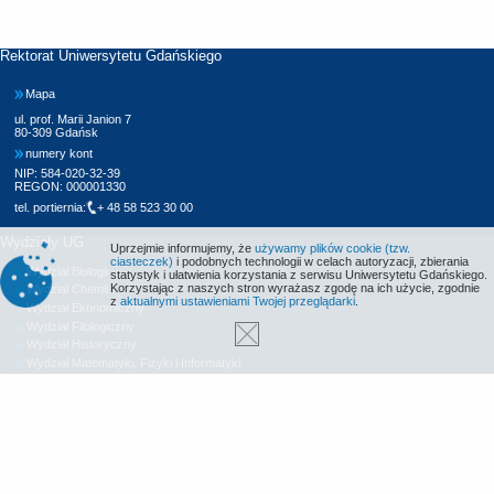
Rektorat Uniwersytetu Gdańskiego
Mapa
ul. prof. Marii Janion 7
80-309 Gdańsk
numery kont
NIP: 584-020-32-39
REGON: 000001330
tel. portiernia:
+ 48 58 523 30 00
Wydziały UG
Uprzejmie informujemy, że
używamy plików cookie (tzw.
ciasteczek)
i podobnych technologii w celach autoryzacji, zbierania
Wydział Biologii
statystyk i ułatwienia korzystania z serwisu Uniwersytetu Gdańskiego.
Korzystając z naszych stron wyrażasz zgodę na ich użycie, zgodnie
Wydział Chemii
z
aktualnymi ustawieniami Twojej przeglądarki
.
Wydział Ekonomiczny
Wydział Filologiczny
Wydział Historyczny
Wydział Matematyki, Fizyki i Informatyki
Wydział Nauk Społecznych
Wydział Oceanografii i Geografii
Wydział Prawa i Administracji
Wydział Zarządzania
Międzyuczelniany Wydział Biotechnologii
Biblioteka UG
Centrum Języków Obcych