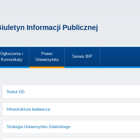
iuletyn Informacji Publicznej
Ogłoszenia i
Prawo
Serwis BIP
Komunikaty
Uniwersytetu
»
»
»
Statut UG
Infrastruktura badawcza
Strategia Uniwersytetu Gdańskiego