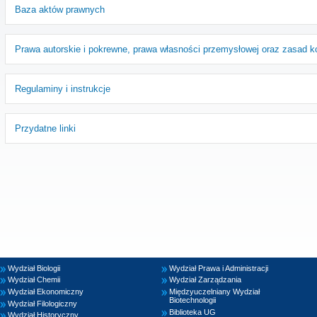
Baza aktów prawnych
Prawa autorskie i pokrewne, prawa własności przemysłowej oraz zasad ko
Regulaminy i instrukcje
Przydatne linki
Wydział Biologii
Wydział Prawa i Administracji
Wydział Chemii
Wydział Zarządzania
Wydział Ekonomiczny
Międzyuczelniany Wydział
Biotechnologii
Wydział Filologiczny
Biblioteka UG
Wydział Historyczny