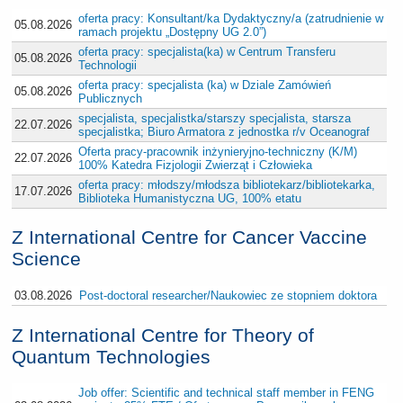
oferta pracy: Konsultant/ka Dydaktyczny/a (zatrudnienie w
05.08.2026
ramach projektu „Dostępny UG 2.0”)
oferta pracy: specjalista(ka) w Centrum Transferu
05.08.2026
Technologii
oferta pracy: specjalista (ka) w Dziale Zamówień
05.08.2026
Publicznych
specjalista, specjalistka/starszy specjalista, starsza
22.07.2026
specjalistka; Biuro Armatora z jednostka r/v Oceanograf
Oferta pracy-pracownik inżynieryjno-techniczny (K/M)
22.07.2026
100% Katedra Fizjologii Zwierząt i Człowieka
oferta pracy: młodszy/młodsza bibliotekarz/bibliotekarka,
17.07.2026
Biblioteka Humanistyczna UG, 100% etatu
Z International Centre for Cancer Vaccine
Science
03.08.2026
Post-doctoral researcher/Naukowiec ze stopniem doktora
Z International Centre for Theory of
Quantum Technologies
Job offer: Scientific and technical staff member in FENG