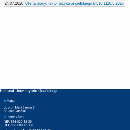
24.07.2026
Oferta pracy: lektor języka angielskiego BC10.1110.5.2026
Rektorat Uniwersytetu Gdańskiego
Mapa
ul. prof. Marii Janion 7
80-309 Gdańsk
numery kont
NIP: 584-020-32-39
REGON: 000001330