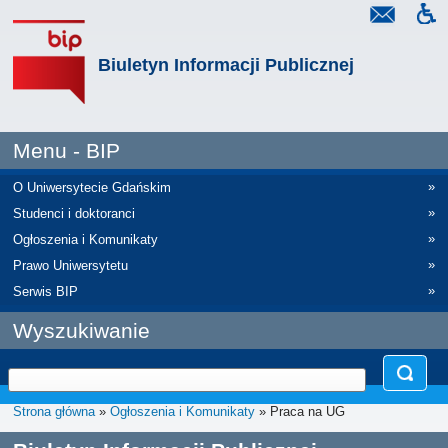
Biuletyn Informacji Publicznej
Menu - BIP
»
O Uniwersytecie Gdańskim
»
Studenci i doktoranci
»
Ogłoszenia i Komunikaty
»
Prawo Uniwersytetu
»
Serwis BIP
Wyszukiwanie
Strona główna
»
Ogłoszenia i Komunikaty
» Praca na UG