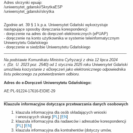
Adres skrzynki epuap:
/uniwersytet_gdanski/SkrytkaESP
/uniwersytet_gdanski/skrytka
Zgodnie art. 39 § 1 k.p.a. Uniwersytet Gdański wykorzystuje
następujące sposoby doręczania korespondencji:
-
doręczenie na adres do doręczeń elektronicznych (ePUAP)
-
doręczenie na konto użytkownika w systemie teleinformatycznym
Uniwersytetu Gdańskiego
-
doręczenie w siedzibie Uniwersytetu Gdańskiego
___________________________________________________________
Na podstawie Komunikatu Ministra Cyfryzacji z dnia 12 lipca 2024
r. (Dz. U. 2023 poz. 2540) od 1 stycznia 2025 roku Uniwersytet Gdański
umożliwia korzystanie z eDoręczeń jako elektronicznego odpowiednika
listu poleconego za potwierdzeniem odbioru.
Adres do e-Doręczeń Uniwersytetu Gdańskiego:
AE:PL-91224-17616-EIDIE-29
___________________________________________________________
Klauzule informacyjne dotyczące przetwarzania danych osobowych
klauzula informacyjna dla osób składających wnioski
i wnoszących skargi [
PL
] [
EN
]
klauzula informacyjna dla nadawców i adresatów korespondencji
[
PL
] [
EN
]
klauzula informacyjna dla kontrahentów (dotyczy umów,