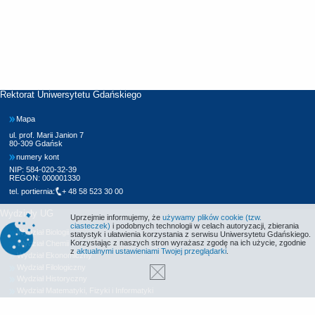
Rektorat Uniwersytetu Gdańskiego
Mapa
ul. prof. Marii Janion 7
80-309 Gdańsk
numery kont
NIP: 584-020-32-39
REGON: 000001330
tel. portiernia:
+ 48 58 523 30 00
Wydziały UG
Uprzejmie informujemy, że
używamy plików cookie (tzw.
ciasteczek)
i podobnych technologii w celach autoryzacji, zbierania
Wydział Biologii
statystyk i ułatwienia korzystania z serwisu Uniwersytetu Gdańskiego.
Korzystając z naszych stron wyrażasz zgodę na ich użycie, zgodnie
Wydział Chemii
z
aktualnymi ustawieniami Twojej przeglądarki
.
Wydział Ekonomiczny
Wydział Filologiczny
Wydział Historyczny
Wydział Matematyki, Fizyki i Informatyki
Wydział Nauk Społecznych
Wydział Oceanografii i Geografii