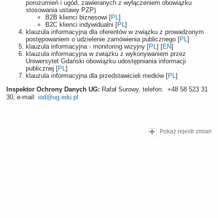
porozumień i ugód, zawieranych z wyłączeniem obowiązku
stosowania ustawy PZP)
B2B klienci biznesowi [
PL
]
B2C klienci indywidualni [
PL
]
klauzula informacyjna dla oferentów w związku z prowadzonym
postępowaniem o udzielenie zamówienia publicznego [
PL
]
klauzula informacyjna - monitoring wizyjny [
PL
] [
EN
]
klauzula informacyjna w związku z wykonywaniem przez
Uniwersytet Gdański obowiązku udostępniania informacji
publicznej [
PL
]
klauzula informacyjna dla przedstawicieli mediów [
PL
]
Inspektor Ochrony Danych UG:
Rafał Surowy, telefon: +48 58 523 31
30, e-mail:
iod@ug.edu.pl
Pokaż rejestr zmian