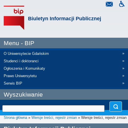
Biuletyn Informacji Publicznej
Menu - BIP
»
O Uniwersytecie Gdańskim
»
Studenci i doktoranci
»
Ogłoszenia i Komunikaty
»
Prawo Uniwersytetu
»
Serwis BIP
Wyszukiwanie
Strona główna
»
Wersje treści, rejestr zmian
» Wersje treści, rejestr zmian