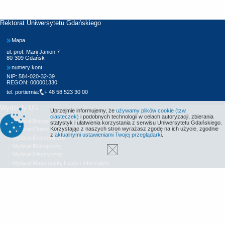
Rektorat Uniwersytetu Gdańskiego
Mapa
ul. prof. Marii Janion 7
80-309 Gdańsk
numery kont
NIP: 584-020-32-39
REGON: 000001330
tel. portiernia:
+ 48 58 523 30 00
Wydziały UG
Uprzejmie informujemy, że
używamy plików cookie (tzw.
ciasteczek)
i podobnych technologii w celach autoryzacji, zbierania
Wydział Biologii
statystyk i ułatwienia korzystania z serwisu Uniwersytetu Gdańskiego.
Korzystając z naszych stron wyrażasz zgodę na ich użycie, zgodnie
Wydział Chemii
z
aktualnymi ustawieniami Twojej przeglądarki
.
Wydział Ekonomiczny
Wydział Filologiczny
Wydział Historyczny
Wydział Matematyki, Fizyki i Informatyki
Wydział Nauk Społecznych
Wydział Oceanografii i Geografii
Wydział Prawa i Administracji
Wydział Zarządzania
Międzyuczelniany Wydział Biotechnologii
Biblioteka UG
Centrum Języków Obcych