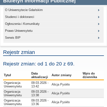
Biuletyn Informacji Publicznej
O Uniwersytecie Gdańskim
Studenci i doktoranci
Ogłoszenia i Komunikaty
Prawo Uniwersytetu
Serwis BIP
Rejestr zmian
Rejestr zmian: od 1 do 20 z 69.
Data
Wpis do
Tytuł
Autor zmiany
aktualizacji
dziennika
Organizacja
09.03.2026 -
Alicja Pyskło
Uniwersytetu
13:42
Organizacja
09.03.2026 -
Alicja Pyskło
Uniwersytetu
13:38
Organizacja
09.03.2026 -
Alicja Pyskło
Uniwersytetu
13:36