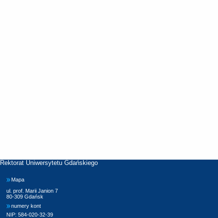
Rektorat Uniwersytetu Gdańskiego
Mapa
ul. prof. Marii Janion 7
80-309 Gdańsk
numery kont
NIP: 584-020-32-39