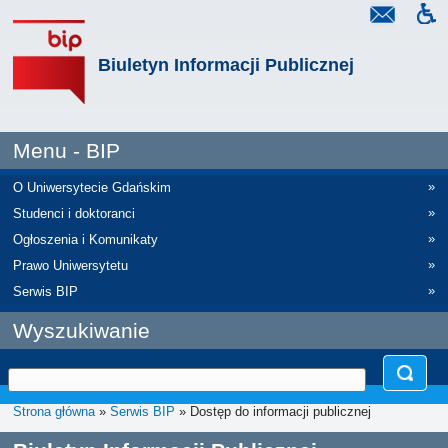
Biuletyn Informacji Publicznej
Menu - BIP
»
O Uniwersytecie Gdańskim
»
Studenci i doktoranci
»
Ogłoszenia i Komunikaty
»
Prawo Uniwersytetu
»
Serwis BIP
Wyszukiwanie
Strona główna
»
Serwis BIP
» Dostęp do informacji publicznej