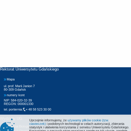
Rektorat Uniwersytetu Gdańskiego
Mapa
ul. prof. Marii Janion 7
80-309 Gdańsk
numery kont
NIP: 584-020-32-39
REGON: 000001330
tel. portiernia:
+ 48 58 523 30 00
Wydziały UG
Uprzejmie informujemy, że
używamy plików cookie (tzw.
ciasteczek)
i podobnych technologii w celach autoryzacji, zbierania
Wydział Biologii
statystyk i ułatwienia korzystania z serwisu Uniwersytetu Gdańskiego.
Korzystając z naszych stron wyrażasz zgodę na ich użycie, zgodnie