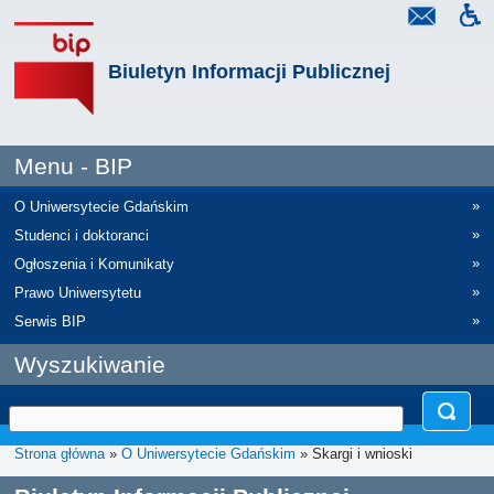
Biuletyn Informacji Publicznej
Menu - BIP
»
O Uniwersytecie Gdańskim
»
Studenci i doktoranci
»
Ogłoszenia i Komunikaty
»
Prawo Uniwersytetu
»
Serwis BIP
Wyszukiwanie
Strona główna
»
O Uniwersytecie Gdańskim
» Skargi i wnioski