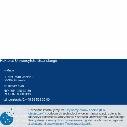
Rektorat Uniwersytetu Gdańskiego
Mapa
ul. prof. Marii Janion 7
80-309 Gdańsk
numery kont
NIP: 584-020-32-39
REGON: 000001330
tel. portiernia:
+ 48 58 523 30 00
Wydziały UG
Uprzejmie informujemy, że
używamy plików cookie (tzw.
ciasteczek)
i podobnych technologii w celach autoryzacji, zbierania
Wydział Biologii
statystyk i ułatwienia korzystania z serwisu Uniwersytetu Gdańskiego.
Korzystając z naszych stron wyrażasz zgodę na ich użycie, zgodnie
Wydział Chemii
z
aktualnymi ustawieniami Twojej przeglądarki
.
Wydział Ekonomiczny