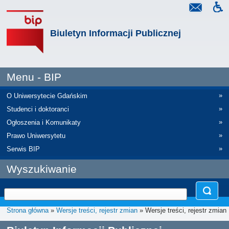
Biuletyn Informacji Publicznej
Menu - BIP
»
O Uniwersytecie Gdańskim
»
Studenci i doktoranci
»
Ogłoszenia i Komunikaty
»
Prawo Uniwersytetu
»
Serwis BIP
Wyszukiwanie
Strona główna
»
Wersje treści, rejestr zmian
» Wersje treści, rejestr zmian