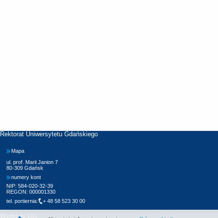
Rektorat Uniwersytetu Gdańskiego
Mapa
ul. prof. Marii Janion 7
80-309 Gdańsk
numery kont
NIP: 584-020-32-39
REGON: 000001330
tel. portiernia:
+ 48 58 523 30 00
Wydziały UG