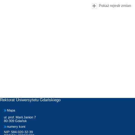
Pokaż rejestr zmian
Rektorat Uniwersytetu Gdańskiego
Mapa
ul. prof. Marii Janion 7
80-309 Gdańsk
numery kont
NIP: 584-020-32-39