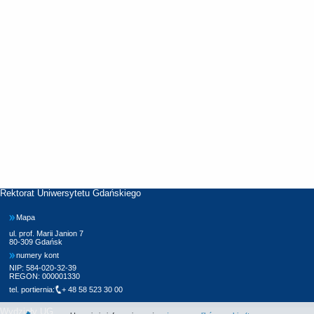
Rektorat Uniwersytetu Gdańskiego
Mapa
ul. prof. Marii Janion 7
80-309 Gdańsk
numery kont
NIP: 584-020-32-39
REGON: 000001330
tel. portiernia:
+ 48 58 523 30 00
Wydziały UG