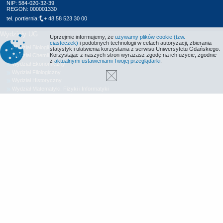
NIP: 584-020-32-39
REGON: 000001330
tel. portiernia:
+ 48 58 523 30 00
Wydziały UG
Uprzejmie informujemy, że
używamy plików cookie (tzw.
ciasteczek)
i podobnych technologii w celach autoryzacji, zbierania
Wydział Biologii
statystyk i ułatwienia korzystania z serwisu Uniwersytetu Gdańskiego.
Korzystając z naszych stron wyrażasz zgodę na ich użycie, zgodnie
Wydział Chemii
z
aktualnymi ustawieniami Twojej przeglądarki
.
Wydział Ekonomiczny
Wydział Filologiczny
Wydział Historyczny
Wydział Matematyki, Fizyki i Informatyki
Wydział Nauk Społecznych
Wydział Oceanografii i Geografii
Wydział Prawa i Administracji
Wydział Zarządzania
Międzyuczelniany Wydział Biotechnologii
Biblioteka UG
Centrum Języków Obcych
Centrum Wychowania Fizycznego i Sportu
Wydawnictwo UG
Biuro Karier UG
Deklaracja dostępności
Radio MORS
Informacje o stronie WWW
Identyfikacja wizualna