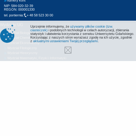
numery kont
NIP: 584-020-32-39
REGON: 000001330
tel. portiernia:
+ 48 58 523 30 00
Wydziały UG
Uprzejmie informujemy, że
używamy plików cookie (tzw.
ciasteczek)
i podobnych technologii w celach autoryzacji, zbierania
Wydział Biologii
statystyk i ułatwienia korzystania z serwisu Uniwersytetu Gdańskiego.
Korzystając z naszych stron wyrażasz zgodę na ich użycie, zgodnie
Wydział Chemii
z
aktualnymi ustawieniami Twojej przeglądarki
.
Wydział Ekonomiczny
Wydział Filologiczny
Wydział Historyczny
Wydział Matematyki, Fizyki i Informatyki
Wydział Nauk Społecznych
Wydział Oceanografii i Geografii
Wydział Prawa i Administracji
Wydział Zarządzania
Międzyuczelniany Wydział Biotechnologii
Biblioteka UG
Centrum Języków Obcych
Centrum Wychowania Fizycznego i Sportu
Wydawnictwo UG
Biuro Karier UG
Deklaracja dostępności
Radio MORS
Informacje o stronie WWW