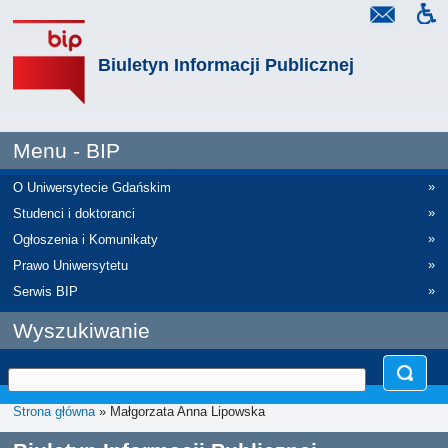
Biuletyn Informacji Publicznej
Menu - BIP
»
O Uniwersytecie Gdańskim
»
Studenci i doktoranci
»
Ogłoszenia i Komunikaty
»
Prawo Uniwersytetu
»
Serwis BIP
Wyszukiwanie
Strona główna
» Małgorzata Anna Lipowska