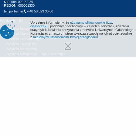
NIP: 584-020-32-39
REGON: 000001330
tel. portiernia:
+ 48 58 523 30 00
Wydziały UG
Uprzejmie informujemy, że
używamy plików cookie (tzw.
ciasteczek)
i podobnych technologii w celach autoryzacji, zbierania
Wydział Biologii
statystyk i ułatwienia korzystania z serwisu Uniwersytetu Gdańskiego.
Korzystając z naszych stron wyrażasz zgodę na ich użycie, zgodnie
Wydział Chemii
z
aktualnymi ustawieniami Twojej przeglądarki
.
Wydział Ekonomiczny
Wydział Filologiczny
Wydział Historyczny
Wydział Matematyki, Fizyki i Informatyki
Wydział Nauk Społecznych
Wydział Oceanografii i Geografii
Wydział Prawa i Administracji
Wydział Zarządzania
Międzyuczelniany Wydział Biotechnologii
Biblioteka UG
Centrum Języków Obcych
Centrum Wychowania Fizycznego i Sportu
Wydawnictwo UG
Biuro Karier UG
Deklaracja dostępności
Radio MORS
Informacje o stronie WWW
Identyfikacja wizualna