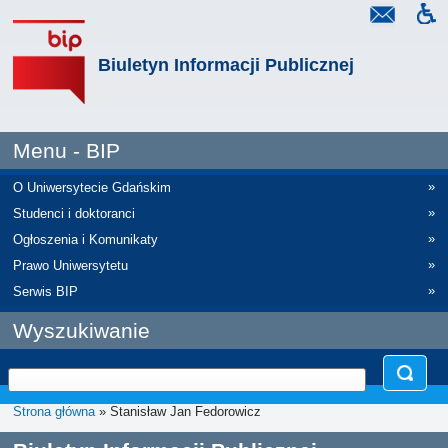
Biuletyn Informacji Publicznej
Menu - BIP
»
O Uniwersytecie Gdańskim
»
Studenci i doktoranci
»
Ogłoszenia i Komunikaty
»
Prawo Uniwersytetu
»
Serwis BIP
Wyszukiwanie
Strona główna
» Stanisław Jan Fedorowicz