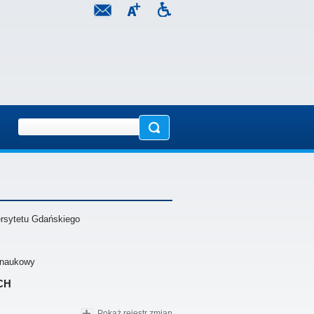
ersytetu Gdańskiego
ł naukowy
ch
Pokaż rejestr zmian