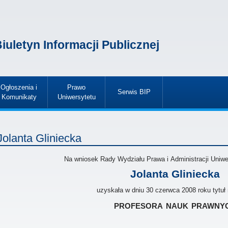
iuletyn Informacji Publicznej
Ogłoszenia i
Prawo
Serwis BIP
Komunikaty
Uniwersytetu
»
»
»
Jolanta Gliniecka
Na wniosek Rady Wydziału Prawa i Administracji Uniw
Jolanta Gliniecka
uzyskała w dniu 30 czerwca 2008 roku tytu
profesora nauk prawny