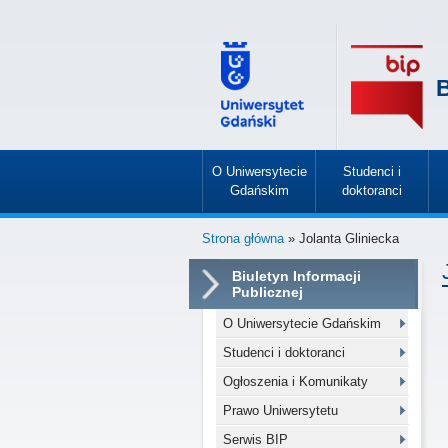
B
O Uniwersytecie
Studenci i
Gdańskim
doktoranci
»
»
Strona główna
» Jolanta Gliniecka
Biuletyn Informacji
Publicznej
O Uniwersytecie Gdańskim
Studenci i doktoranci
Ogłoszenia i Komunikaty
Prawo Uniwersytetu
Serwis BIP