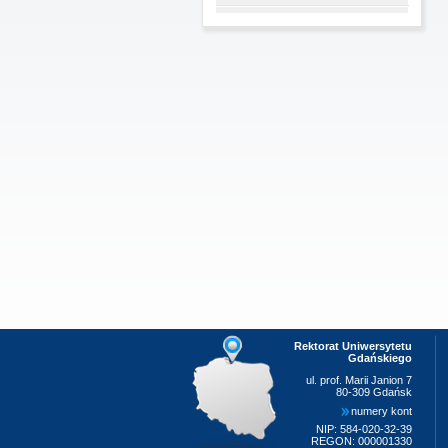
Rektorat Uniwersytetu
Gdańskiego
ul. prof. Marii Janion 7
80-309 Gdańsk
numery kont
NIP: 584-020-32-39
REGON: 000001330