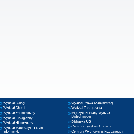
Wydział Biologii
Wydział Prawa i Administracji
Wydział Chemii
Wydział Zarządzania
Wydział Ekonomiczny
Międzyuczelniany Wydział
Biotechnologii
Wydział Filologiczny
Biblioteka UG
Wydział Historyczny
Centrum Języków Obcych
Wydział Matematyki, Fizyki i
Informatyki
Centrum Wychowania Fizycznego i