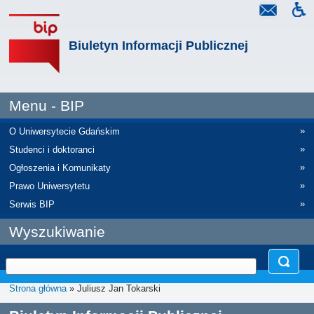
Biuletyn Informacji Publicznej
Menu - BIP
»
O Uniwersytecie Gdańskim
»
Studenci i doktoranci
»
Ogłoszenia i Komunikaty
»
Prawo Uniwersytetu
»
Serwis BIP
Wyszukiwanie
Strona główna
» Juliusz Jan Tokarski