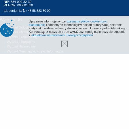
NIP: 584-020-32-39
REGON: 000001330
tel. portiernia:
+ 48 58 523 30 00
Wydziały UG
Uprzejmie informujemy, że
używamy plików cookie (tzw.
ciasteczek)
i podobnych technologii w celach autoryzacji, zbierania
Wydział Biologii
statystyk i ułatwienia korzystania z serwisu Uniwersytetu Gdańskiego.
Korzystając z naszych stron wyrażasz zgodę na ich użycie, zgodnie
Wydział Chemii
z
aktualnymi ustawieniami Twojej przeglądarki
.
Wydział Ekonomiczny
Wydział Filologiczny
Wydział Historyczny
Wydział Matematyki, Fizyki i Informatyki
Wydział Nauk Społecznych
Wydział Oceanografii i Geografii
Wydział Prawa i Administracji
Wydział Zarządzania
Międzyuczelniany Wydział Biotechnologii
Biblioteka UG
Centrum Języków Obcych
Centrum Wychowania Fizycznego i Sportu
Wydawnictwo UG
Biuro Karier UG
Deklaracja dostępności
Radio MORS
Informacje o stronie WWW
Identyfikacja wizualna