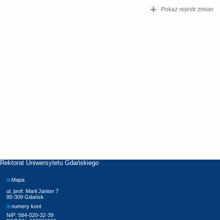
Pokaż rejestr zmian
Rektorat Uniwersytetu Gdańskiego
Mapa
ul. prof. Marii Janion 7
80-309 Gdańsk
numery kont
NIP: 584-020-32-39