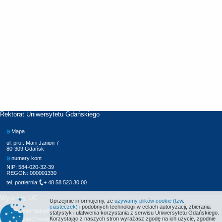
Rektorat Uniwersytetu Gdańskiego
Mapa
ul. prof. Marii Janion 7
80-309 Gdańsk
numery kont
NIP: 584-020-32-39
REGON: 000001330
tel. portiernia:
+ 48 58 523 30 00
Wydziały UG
Uprzejmie informujemy, że
używamy plików cookie (tzw.
ciasteczek)
i podobnych technologii w celach autoryzacji, zbierania
Wydział Biologii
statystyk i ułatwienia korzystania z serwisu Uniwersytetu Gdańskiego.
Korzystając z naszych stron wyrażasz zgodę na ich użycie, zgodnie
Wydział Chemii