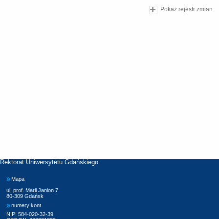
Pokaż rejestr zmian
Rektorat Uniwersytetu Gdańskiego
Mapa
ul. prof. Marii Janion 7
80-309 Gdańsk
numery kont
NIP: 584-020-32-39