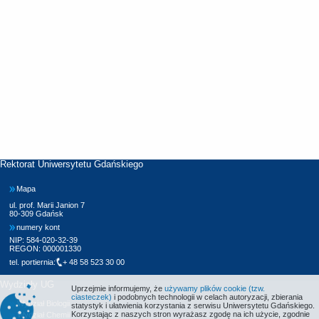
Rektorat Uniwersytetu Gdańskiego
Mapa
ul. prof. Marii Janion 7
80-309 Gdańsk
numery kont
NIP: 584-020-32-39
REGON: 000001330
tel. portiernia:
+ 48 58 523 30 00
Wydziały UG
Uprzejmie informujemy, że
używamy plików cookie (tzw.
ciasteczek)
i podobnych technologii w celach autoryzacji, zbierania
Wydział Biologii
statystyk i ułatwienia korzystania z serwisu Uniwersytetu Gdańskiego.
Korzystając z naszych stron wyrażasz zgodę na ich użycie, zgodnie
Wydział Chemii