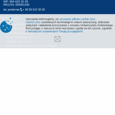
NIP: 584-020-32-39
REGON: 000001330
tel. portiernia:
+ 48 58 523 30 00
Wydziały UG
Uprzejmie informujemy, że
używamy plików cookie (tzw.
ciasteczek)
i podobnych technologii w celach autoryzacji, zbierania
Wydział Biologii
statystyk i ułatwienia korzystania z serwisu Uniwersytetu Gdańskiego.
Korzystając z naszych stron wyrażasz zgodę na ich użycie, zgodnie
Wydział Chemii
z
aktualnymi ustawieniami Twojej przeglądarki
.
Wydział Ekonomiczny
Wydział Filologiczny
Wydział Historyczny
Wydział Matematyki, Fizyki i Informatyki
Wydział Nauk Społecznych
Wydział Oceanografii i Geografii
Wydział Prawa i Administracji
Wydział Zarządzania
Międzyuczelniany Wydział Biotechnologii
Biblioteka UG
Centrum Języków Obcych
Centrum Wychowania Fizycznego i Sportu
Wydawnictwo UG
Biuro Karier UG
Deklaracja dostępności
Radio MORS
Informacje o stronie WWW
Identyfikacja wizualna