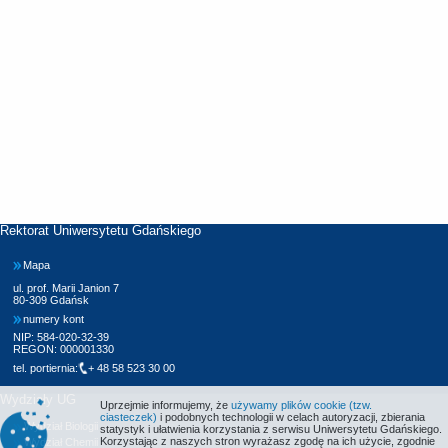
Rektorat Uniwersytetu Gdańskiego
Mapa
ul. prof. Marii Janion 7
80-309 Gdańsk
numery kont
NIP: 584-020-32-39
REGON: 000001330
tel. portiernia:
+ 48 58 523 30 00
Wydziały UG
Uprzejmie informujemy, że
używamy plików cookie (tzw.
ciasteczek)
i podobnych technologii w celach autoryzacji, zbierania
Wydział Biologii
statystyk i ułatwienia korzystania z serwisu Uniwersytetu Gdańskiego.
Korzystając z naszych stron wyrażasz zgodę na ich użycie, zgodnie
Wydział Chemii