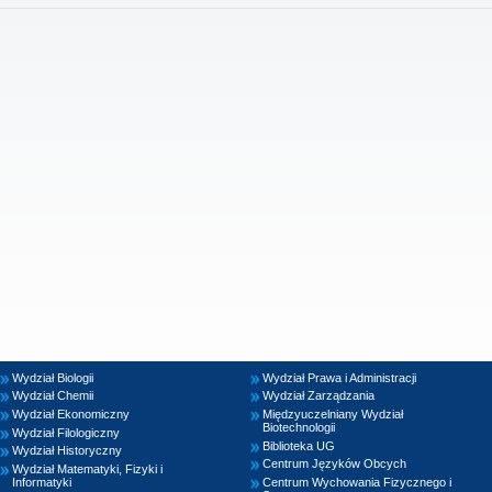
Wydział Biologii
Wydział Prawa i Administracji
Wydział Chemii
Wydział Zarządzania
Wydział Ekonomiczny
Międzyuczelniany Wydział
Biotechnologii
Wydział Filologiczny
Biblioteka UG
Wydział Historyczny
Centrum Języków Obcych
Wydział Matematyki, Fizyki i
Informatyki
Centrum Wychowania Fizycznego i