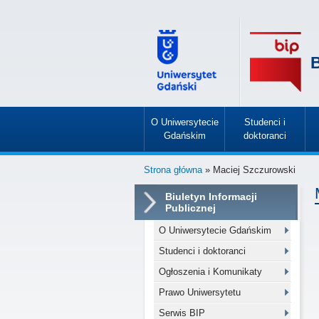
B
O Uniwersytecie
Studenci i
Gdańskim
doktoranci
»
»
Strona główna
» Maciej Szczurowski
Biuletyn Informacji
Publicznej
O Uniwersytecie Gdańskim
Studenci i doktoranci
Ogłoszenia i Komunikaty
Prawo Uniwersytetu
Serwis BIP