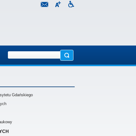
sytetu Gdańskiego
nych
naukowy
ych