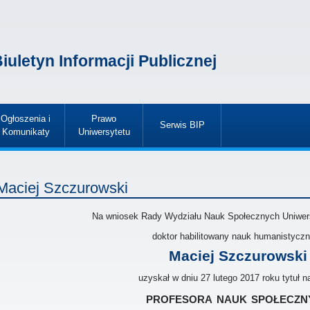
iuletyn Informacji Publicznej
Ogłoszenia i
Prawo
Serwis BIP
Komunikaty
Uniwersytetu
»
»
»
Maciej Szczurowski
Na wniosek Rady Wydziału Nauk Społecznych Uniwer
doktor habilitowany nauk humanistycz
Maciej Szczurowski
uzyskał w dniu 27 lutego 2017 roku tytuł 
profesora nauk społeczn