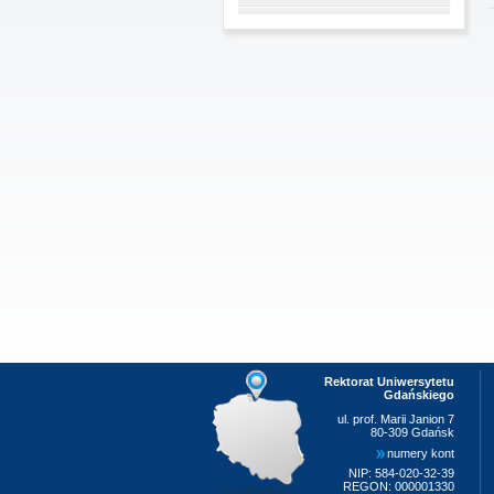
Rektorat Uniwersytetu
Gdańskiego
ul. prof. Marii Janion 7
80-309 Gdańsk
numery kont
NIP: 584-020-32-39
REGON: 000001330