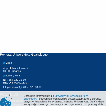
Rektorat Uniwersytetu Gdańskiego
Mapa
ul. prof. Marii Janion 7
80-309 Gdańsk
numery kont
NIP: 584-020-32-39
REGON: 000001330
tel. portiernia:
+ 48 58 523 30 00
Wydziały UG
Uprzejmie informujemy, że
używamy plików cookie (tzw.
ciasteczek)
i podobnych technologii w celach autoryzacji, zbierania
Wydział Biologii
statystyk i ułatwienia korzystania z serwisu Uniwersytetu Gdańskiego.
Korzystając z naszych stron wyrażasz zgodę na ich użycie, zgodnie
Wydział Chemii