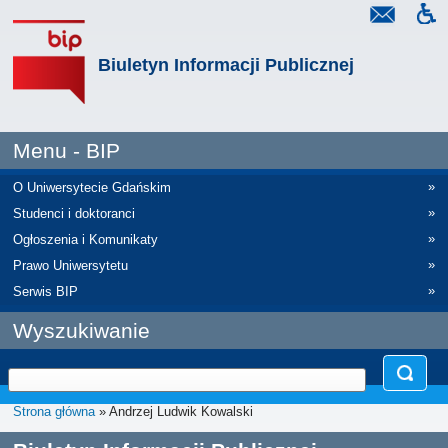
Biuletyn Informacji Publicznej
Menu - BIP
»
O Uniwersytecie Gdańskim
»
Studenci i doktoranci
»
Ogłoszenia i Komunikaty
»
Prawo Uniwersytetu
»
Serwis BIP
Wyszukiwanie
Strona główna
» Andrzej Ludwik Kowalski