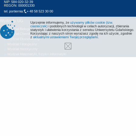
NIP: 584-020-32-39
REGON: 000001330
tel. portiernia:
+ 48 58 523 30 00
Wydziały UG
Uprzejmie informujemy, że
używamy plików cookie (tzw.
ciasteczek)
i podobnych technologii w celach autoryzacji, zbierania
Wydział Biologii
statystyk i ułatwienia korzystania z serwisu Uniwersytetu Gdańskiego.
Korzystając z naszych stron wyrażasz zgodę na ich użycie, zgodnie
Wydział Chemii
z
aktualnymi ustawieniami Twojej przeglądarki
.
Wydział Ekonomiczny
Wydział Filologiczny
Wydział Historyczny
Wydział Matematyki, Fizyki i Informatyki
Wydział Nauk Społecznych
Wydział Oceanografii i Geografii
Wydział Prawa i Administracji
Wydział Zarządzania
Międzyuczelniany Wydział Biotechnologii
Biblioteka UG
Centrum Języków Obcych
Centrum Wychowania Fizycznego i Sportu
Wydawnictwo UG
Biuro Karier UG
Deklaracja dostępności
Radio MORS
Informacje o stronie WWW
Identyfikacja wizualna