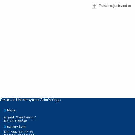
Pokaż rejestr zmian
Rektorat Uniwersytetu Gdańskiego
Mapa
ul. prof. Marii Janion 7
80-309 Gdańsk
numery kont
NIP: 584-020-32-39