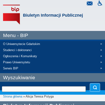
Biuletyn Informacji Publicznej
Menu - BIP
»
O Uniwersytecie Gdańskim
»
Studenci i doktoranci
»
Ogłoszenia i Komunikaty
»
Prawo Uniwersytetu
»
Serwis BIP
Wyszukiwanie
Strona główna
» Alicja Teresa Pstyga