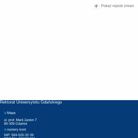
Pokaż rejestr zmian
Rektorat Uniwersytetu Gdańskiego
Mapa
ul. prof. Marii Janion 7
80-309 Gdańsk
numery kont
NIP: 584-020-32-39