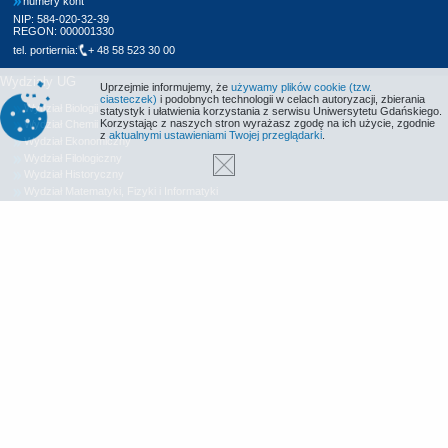
numery kont
NIP: 584-020-32-39
REGON: 000001330
tel. portiernia:
+ 48 58 523 30 00
Wydziały UG
Uprzejmie informujemy, że
używamy plików cookie (tzw.
ciasteczek)
i podobnych technologii w celach autoryzacji, zbierania
Wydział Biologii
statystyk i ułatwienia korzystania z serwisu Uniwersytetu Gdańskiego.
Korzystając z naszych stron wyrażasz zgodę na ich użycie, zgodnie
Wydział Chemii
z
aktualnymi ustawieniami Twojej przeglądarki
.
Wydział Ekonomiczny
Wydział Filologiczny
Wydział Historyczny
Wydział Matematyki, Fizyki i Informatyki
Wydział Nauk Społecznych
Wydział Oceanografii i Geografii
Wydział Prawa i Administracji
Wydział Zarządzania
Międzyuczelniany Wydział Biotechnologii
Biblioteka UG
Centrum Języków Obcych
Centrum Wychowania Fizycznego i Sportu
Wydawnictwo UG
Biuro Karier UG
Deklaracja dostępności
Radio MORS
Informacje o stronie WWW