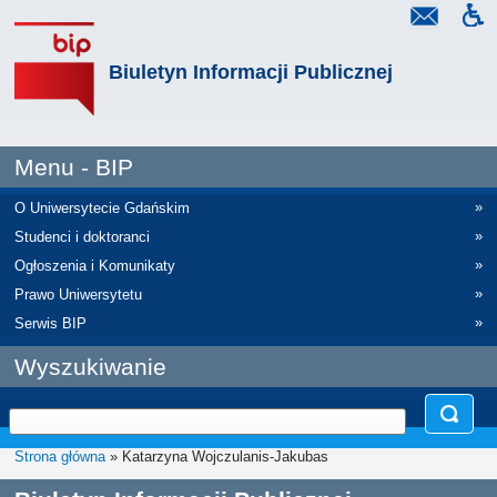
Biuletyn Informacji Publicznej
Menu - BIP
»
O Uniwersytecie Gdańskim
»
Studenci i doktoranci
»
Ogłoszenia i Komunikaty
»
Prawo Uniwersytetu
»
Serwis BIP
Wyszukiwanie
Strona główna
» Katarzyna Wojczulanis-Jakubas