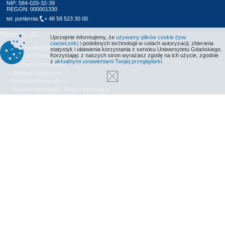
NIP: 584-020-32-39
REGON: 000001330
tel. portiernia:
+ 48 58 523 30 00
Wydziały UG
Uprzejmie informujemy, że
używamy plików cookie (tzw.
ciasteczek)
i podobnych technologii w celach autoryzacji, zbierania
Wydział Biologii
statystyk i ułatwienia korzystania z serwisu Uniwersytetu Gdańskiego.
Korzystając z naszych stron wyrażasz zgodę na ich użycie, zgodnie
Wydział Chemii
z
aktualnymi ustawieniami Twojej przeglądarki
.
Wydział Ekonomiczny
Wydział Filologiczny
Wydział Historyczny
Wydział Matematyki, Fizyki i Informatyki
Wydział Nauk Społecznych
Wydział Oceanografii i Geografii
Wydział Prawa i Administracji
Wydział Zarządzania
Międzyuczelniany Wydział Biotechnologii
Biblioteka UG
Centrum Języków Obcych
Centrum Wychowania Fizycznego i Sportu
Wydawnictwo UG
Biuro Karier UG
Deklaracja dostępności
Radio MORS
Informacje o stronie WWW
Identyfikacja wizualna