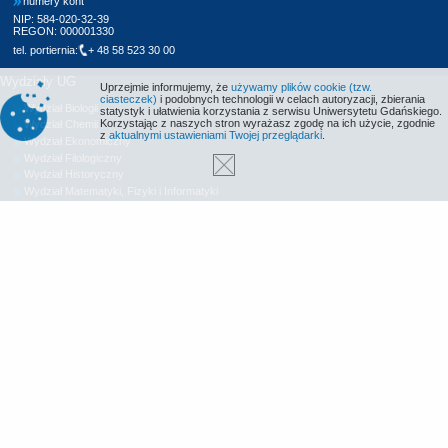
numery kont
NIP: 584-020-32-39
REGON: 000001330
tel. portiernia:
+ 48 58 523 30 00
Wydziały UG
Uprzejmie informujemy, że
używamy plików cookie (tzw.
ciasteczek)
i podobnych technologii w celach autoryzacji, zbierania
Wydział Biologii
statystyk i ułatwienia korzystania z serwisu Uniwersytetu Gdańskiego.
Korzystając z naszych stron wyrażasz zgodę na ich użycie, zgodnie
Wydział Chemii
z
aktualnymi ustawieniami Twojej przeglądarki
.
Wydział Ekonomiczny
Wydział Filologiczny
Wydział Historyczny
Wydział Matematyki, Fizyki i Informatyki
Wydział Nauk Społecznych
Wydział Oceanografii i Geografii
Wydział Prawa i Administracji
Wydział Zarządzania
Międzyuczelniany Wydział Biotechnologii
Biblioteka UG
Centrum Języków Obcych
Centrum Wychowania Fizycznego i Sportu
Wydawnictwo UG
Biuro Karier UG
Deklaracja dostępności
Radio MORS
Informacje o stronie WWW