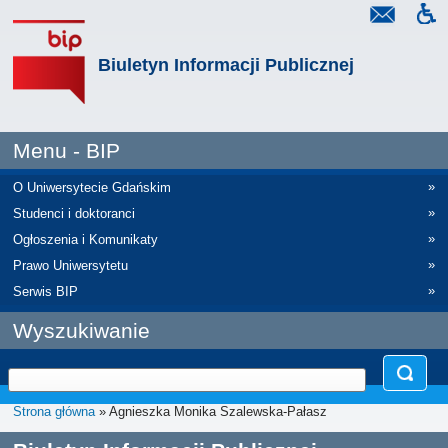
Biuletyn Informacji Publicznej
Menu - BIP
»
O Uniwersytecie Gdańskim
»
Studenci i doktoranci
»
Ogłoszenia i Komunikaty
»
Prawo Uniwersytetu
»
Serwis BIP
Wyszukiwanie
Strona główna
» Agnieszka Monika Szalewska-Pałasz