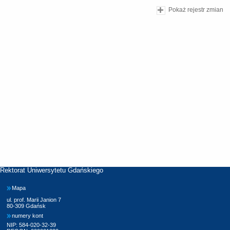
Pokaż rejestr zmian
Rektorat Uniwersytetu Gdańskiego
Mapa
ul. prof. Marii Janion 7
80-309 Gdańsk
numery kont
NIP: 584-020-32-39