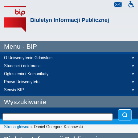
Biuletyn Informacji Publicznej
Menu - BIP
»
O Uniwersytecie Gdańskim
»
Studenci i doktoranci
»
Ogłoszenia i Komunikaty
»
Prawo Uniwersytetu
»
Serwis BIP
Wyszukiwanie
Strona główna
» Daniel Grzegorz Kalinowski