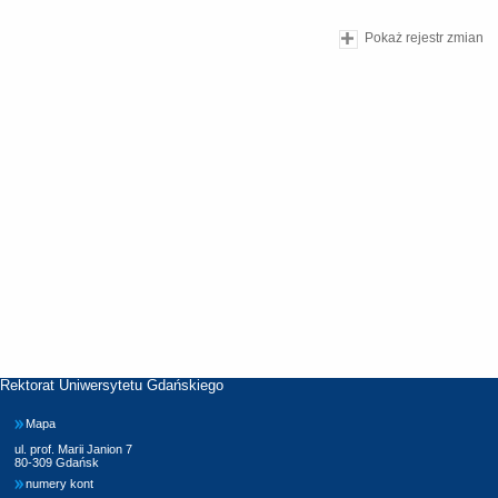
Pokaż rejestr zmian
Rektorat Uniwersytetu Gdańskiego
Mapa
ul. prof. Marii Janion 7
80-309 Gdańsk
numery kont