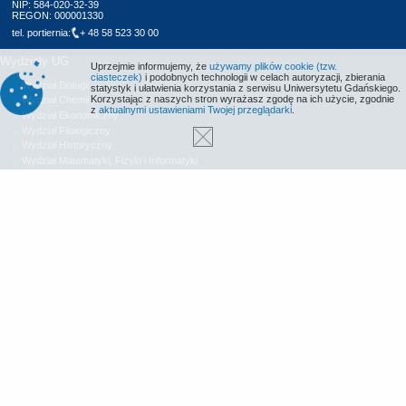
NIP: 584-020-32-39
REGON: 000001330
tel. portiernia:
+ 48 58 523 30 00
Wydziały UG
Uprzejmie informujemy, że
używamy plików cookie (tzw.
ciasteczek)
i podobnych technologii w celach autoryzacji, zbierania
Wydział Biologii
statystyk i ułatwienia korzystania z serwisu Uniwersytetu Gdańskiego.
Korzystając z naszych stron wyrażasz zgodę na ich użycie, zgodnie
Wydział Chemii
z
aktualnymi ustawieniami Twojej przeglądarki
.
Wydział Ekonomiczny
Wydział Filologiczny
Wydział Historyczny
Wydział Matematyki, Fizyki i Informatyki
Wydział Nauk Społecznych
Wydział Oceanografii i Geografii
Wydział Prawa i Administracji
Wydział Zarządzania
Międzyuczelniany Wydział Biotechnologii
Biblioteka UG
Centrum Języków Obcych
Centrum Wychowania Fizycznego i Sportu
Wydawnictwo UG
Biuro Karier UG
Deklaracja dostępności
Radio MORS
Informacje o stronie WWW
Identyfikacja wizualna