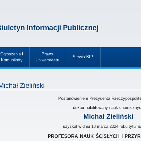
iuletyn Informacji Publicznej
Ogłoszenia i
Prawo
Serwis BIP
Komunikaty
Uniwersytetu
»
»
»
Michał Zieliński
Postanowieniem Prezydenta Rzeczypospolitej
doktor habilitowany nauk chemiczny
Michał Zieliński
uzyskał w dniu 18 marca 2024 roku tytuł 
profesora nauk ścisłych i przy