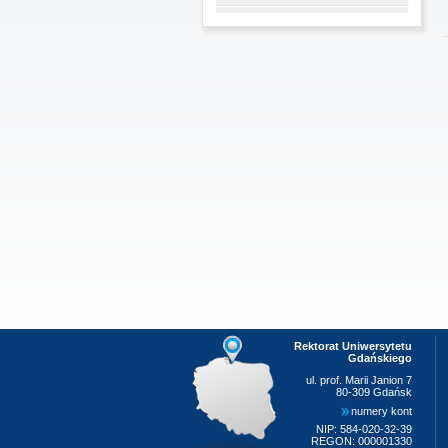
Rektorat Uniwersytetu
Gdańskiego
ul. prof. Marii Janion 7
80-309 Gdańsk
numery kont
NIP: 584-020-32-39
REGON: 000001330