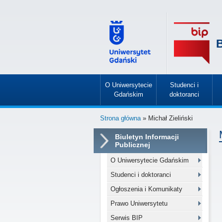
B
O Uniwersytecie
Studenci i
Gdańskim
doktoranci
»
»
Strona główna
» Michał Zieliński
Biuletyn Informacji
Publicznej
O Uniwersytecie Gdańskim
Studenci i doktoranci
Ogłoszenia i Komunikaty
Prawo Uniwersytetu
Serwis BIP