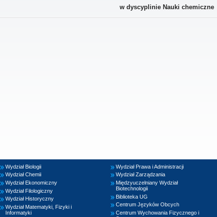
w dyscyplinie Nauki chemiczne
Wydział Biologii
Wydział Prawa i Administracji
Wydział Chemii
Wydział Zarządzania
Wydział Ekonomiczny
Międzyuczelniany Wydział
Biotechnologii
Wydział Filologiczny
Biblioteka UG
Wydział Historyczny
Centrum Języków Obcych
Wydział Matematyki, Fizyki i
Informatyki
Centrum Wychowania Fizycznego i