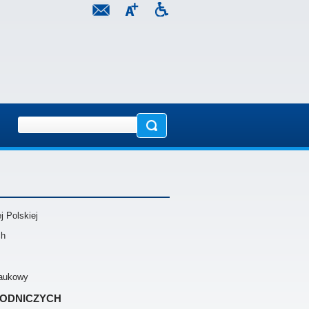
 Polskiej
ch
naukowy
rodniczych