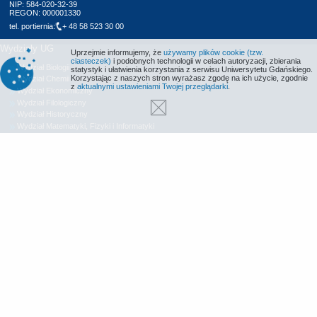
NIP: 584-020-32-39
REGON: 000001330
tel. portiernia:
+ 48 58 523 30 00
Wydziały UG
Uprzejmie informujemy, że
używamy plików cookie (tzw.
ciasteczek)
i podobnych technologii w celach autoryzacji, zbierania
Wydział Biologii
statystyk i ułatwienia korzystania z serwisu Uniwersytetu Gdańskiego.
Korzystając z naszych stron wyrażasz zgodę na ich użycie, zgodnie
Wydział Chemii
z
aktualnymi ustawieniami Twojej przeglądarki
.
Wydział Ekonomiczny
Wydział Filologiczny
Wydział Historyczny
Wydział Matematyki, Fizyki i Informatyki
Wydział Nauk Społecznych
Wydział Oceanografii i Geografii
Wydział Prawa i Administracji
Wydział Zarządzania
Międzyuczelniany Wydział Biotechnologii
Biblioteka UG
Centrum Języków Obcych
Centrum Wychowania Fizycznego i Sportu
Wydawnictwo UG
Biuro Karier UG
Deklaracja dostępności
Radio MORS
Informacje o stronie WWW
Identyfikacja wizualna