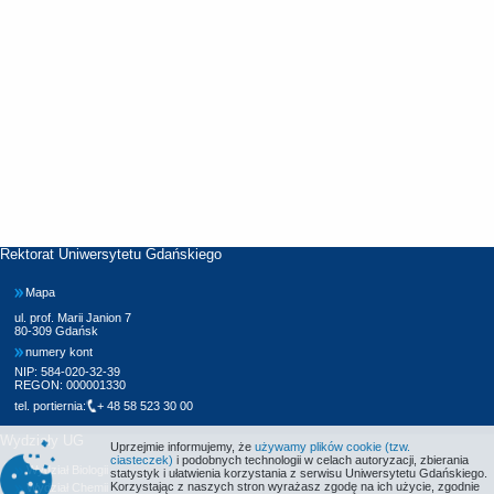
Rektorat Uniwersytetu Gdańskiego
Mapa
ul. prof. Marii Janion 7
80-309 Gdańsk
numery kont
NIP: 584-020-32-39
REGON: 000001330
tel. portiernia:
+ 48 58 523 30 00
Wydziały UG
Uprzejmie informujemy, że
używamy plików cookie (tzw.
ciasteczek)
i podobnych technologii w celach autoryzacji, zbierania
Wydział Biologii
statystyk i ułatwienia korzystania z serwisu Uniwersytetu Gdańskiego.
Korzystając z naszych stron wyrażasz zgodę na ich użycie, zgodnie
Wydział Chemii