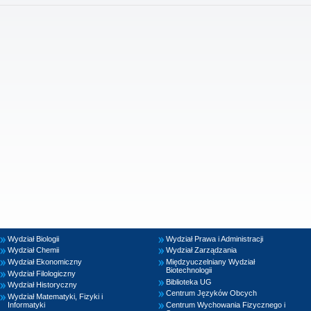
Wydział Biologii
Wydział Prawa i Administracji
Wydział Chemii
Wydział Zarządzania
Wydział Ekonomiczny
Międzyuczelniany Wydział
Biotechnologii
Wydział Filologiczny
Biblioteka UG
Wydział Historyczny
Centrum Języków Obcych
Wydział Matematyki, Fizyki i
Informatyki
Centrum Wychowania Fizycznego i