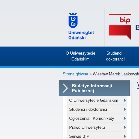
B
O Uniwersytecie
Studenci i
Gdańskim
doktoranci
»
»
Strona główna
» Wiesław Marek Laskowsk
Biuletyn Informacji
Publicznej
O Uniwersytecie Gdańskim
Studenci i doktoranci
Ogłoszenia i Komunikaty
Prawo Uniwersytetu
Serwis BIP