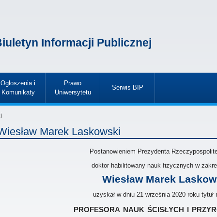
iuletyn Informacji Publicznej
Ogłoszenia i
Prawo
Serwis BIP
Komunikaty
Uniwersytetu
»
»
»
i
Wiesław Marek Laskowski
Postanowieniem Prezydenta Rzeczypospolitej
doktor habilitowany nauk fizycznych w zakres
Wiesław Marek Laskow
uzyskał w dniu 21 września 2020 roku tytuł
profesora nauk ścisłych i przy