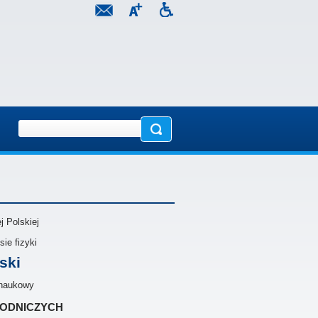
 Polskiej
ie fizyki
ski
 naukowy
rodniczych