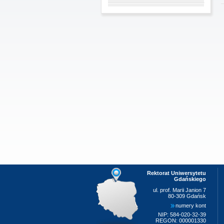
Rektorat Uniwersytetu
Gdańskiego
ul. prof. Marii Janion 7
80-309 Gdańsk
numery kont
NIP: 584-020-32-39
REGON: 000001330