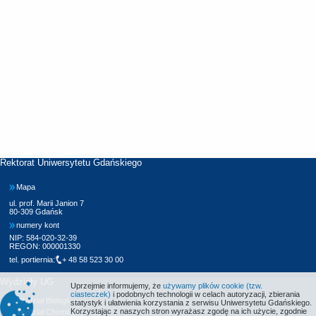
Rektorat Uniwersytetu Gdańskiego
Mapa
ul. prof. Marii Janion 7
80-309 Gdańsk
numery kont
NIP: 584-020-32-39
REGON: 000001330
tel. portiernia:
+ 48 58 523 30 00
Wydziały UG
Uprzejmie informujemy, że
używamy plików cookie (tzw.
ciasteczek)
i podobnych technologii w celach autoryzacji, zbierania
Wydział Biologii
statystyk i ułatwienia korzystania z serwisu Uniwersytetu Gdańskiego.
Korzystając z naszych stron wyrażasz zgodę na ich użycie, zgodnie
Wydział Chemii