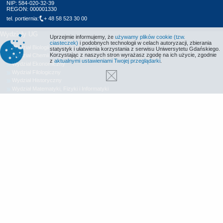
NIP: 584-020-32-39
REGON: 000001330
tel. portiernia:
+ 48 58 523 30 00
Wydziały UG
Uprzejmie informujemy, że
używamy plików cookie (tzw.
ciasteczek)
i podobnych technologii w celach autoryzacji, zbierania
Wydział Biologii
statystyk i ułatwienia korzystania z serwisu Uniwersytetu Gdańskiego.
Korzystając z naszych stron wyrażasz zgodę na ich użycie, zgodnie
Wydział Chemii
z
aktualnymi ustawieniami Twojej przeglądarki
.
Wydział Ekonomiczny
Wydział Filologiczny
Wydział Historyczny
Wydział Matematyki, Fizyki i Informatyki
Wydział Nauk Społecznych
Wydział Oceanografii i Geografii
Wydział Prawa i Administracji
Wydział Zarządzania
Międzyuczelniany Wydział Biotechnologii
Biblioteka UG
Centrum Języków Obcych
Centrum Wychowania Fizycznego i Sportu
Wydawnictwo UG
Biuro Karier UG
Deklaracja dostępności
Radio MORS
Informacje o stronie WWW
Identyfikacja wizualna