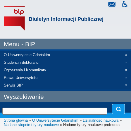
Biuletyn Informacji Publicznej
Menu - BIP
»
O Uniwersytecie Gdańskim
»
Studenci i doktoranci
»
Ogłoszenia i Komunikaty
»
Prawo Uniwersytetu
»
Serwis BIP
Wyszukiwanie
Strona główna
»
O Uniwersytecie Gdańskim
»
Działalność naukowa
»
Nadane stopnie i tytuły naukowe
» Nadane tytuły naukowe profesora