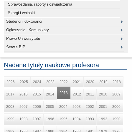
Sprawozdania, raporty i oświadczenia
Skargi i wnioski
Studenci i doktoranci
Ogłoszenia i Komunikaty
Prawo Uniwersytetu
Serwis BIP
Nadane tytuły naukowe profesora
2026
2025
2024
2023
2022
2021
2020
2019
2018
2013
2017
2016
2015
2014
2012
2011
2010
2009
2008
2007
2006
2005
2004
2003
2002
2001
2000
1999
1998
1997
1996
1995
1994
1993
1992
1990
1989
1988
1987
1986
1984
1983
1981
1979
1978