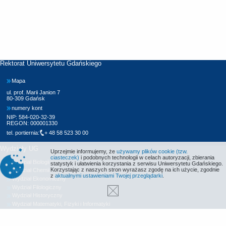
Rektorat Uniwersytetu Gdańskiego
Mapa
ul. prof. Marii Janion 7
80-309 Gdańsk
numery kont
NIP: 584-020-32-39
REGON: 000001330
tel. portiernia:
+ 48 58 523 30 00
Wydziały UG
Uprzejmie informujemy, że
używamy plików cookie (tzw.
ciasteczek)
i podobnych technologii w celach autoryzacji, zbierania
Wydział Biologii
statystyk i ułatwienia korzystania z serwisu Uniwersytetu Gdańskiego.
Korzystając z naszych stron wyrażasz zgodę na ich użycie, zgodnie
Wydział Chemii
z
aktualnymi ustawieniami Twojej przeglądarki
.
Wydział Ekonomiczny
Wydział Filologiczny
Wydział Historyczny
Wydział Matematyki, Fizyki i Informatyki
Wydział Nauk Społecznych
Wydział Oceanografii i Geografii