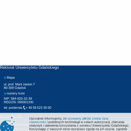
Rektorat Uniwersytetu Gdańskiego
Mapa
ul. prof. Marii Janion 7
80-309 Gdańsk
numery kont
NIP: 584-020-32-39
REGON: 000001330
tel. portiernia:
+ 48 58 523 30 00
Wydziały UG
Uprzejmie informujemy, że
używamy plików cookie (tzw.
ciasteczek)
i podobnych technologii w celach autoryzacji, zbierania
Wydział Biologii
statystyk i ułatwienia korzystania z serwisu Uniwersytetu Gdańskiego.
Korzystając z naszych stron wyrażasz zgodę na ich użycie, zgodnie
Wydział Chemii