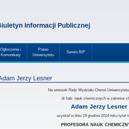
iuletyn Informacji Publicznej
Ogłoszenia i
Prawo
Serwis BIP
Komunikaty
Uniwersytetu
»
»
»
Adam Jerzy Lesner
Na wniosek Rady Wydziału Chemii Uniwersytet
dr hab. nauk chemicznych w zakresie c
Adam Jerzy Lesner
uzyskał w dniu 19 grudnia 2014 roku tytuł
profesora nauk chemiczn