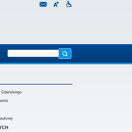
u Gdańskiego
hemii
 naukowy
ych