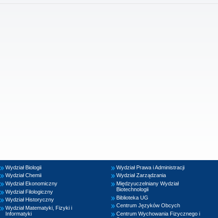
Wydział Biologii
Wydział Prawa i Administracji
Wydział Chemii
Wydział Zarządzania
Wydział Ekonomiczny
Międzyuczelniany Wydział
Biotechnologii
Wydział Filologiczny
Biblioteka UG
Wydział Historyczny
Centrum Języków Obcych
Wydział Matematyki, Fizyki i
Informatyki
Centrum Wychowania Fizycznego i