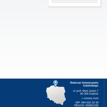
Rektorat Uniwersytetu
Gdańskiego
ul. prof. Marii Janion 7
80-309 Gdańsk
numery kont
NIP: 584-020-32-39
REGON: 000001330