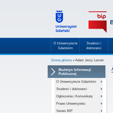
B
O Uniwersytecie
Studenci i
Gdańskim
doktoranci
»
»
Strona główna
» Adam Jerzy Lesner
Biuletyn Informacji
Publicznej
O Uniwersytecie Gdańskim
Studenci i doktoranci
Ogłoszenia i Komunikaty
Prawo Uniwersytetu
Serwis BIP