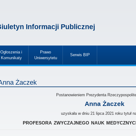
iuletyn Informacji Publicznej
Ogłoszenia i
Prawo
Serwis BIP
Komunikaty
Uniwersytetu
»
»
»
Anna Żaczek
Postanowieniem Prezydenta Rzeczypospolitej
Anna Żaczek
uzyskała w dniu 21 lipca 2021 roku tytuł 
profesora zwyczajnego nauk medycznych