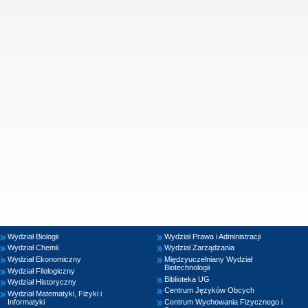
Wydział Biologii
Wydział Prawa i Administracji
Wydział Chemii
Wydział Zarządzania
Wydział Ekonomiczny
Międzyuczelniany Wydział
Biotechnologii
Wydział Filologiczny
Biblioteka UG
Wydział Historyczny
Centrum Języków Obcych
Wydział Matematyki, Fizyki i
Informatyki
Centrum Wychowania Fizycznego i