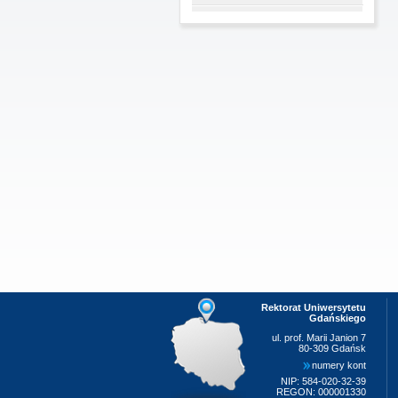
Rektorat Uniwersytetu
Gdańskiego
ul. prof. Marii Janion 7
80-309 Gdańsk
numery kont
NIP: 584-020-32-39
REGON: 000001330