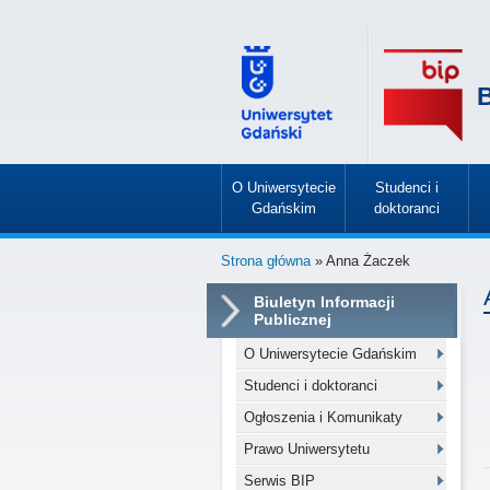
B
O Uniwersytecie
Studenci i
Gdańskim
doktoranci
»
»
Strona główna
» Anna Żaczek
Biuletyn Informacji
Publicznej
O Uniwersytecie Gdańskim
Studenci i doktoranci
Ogłoszenia i Komunikaty
Prawo Uniwersytetu
Serwis BIP