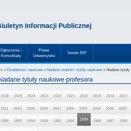
iuletyn Informacji Publicznej
Ogłoszenia i
Prawo
Serwis BIP
Komunikaty
Uniwersytetu
»
»
»
im
»
Działalność naukowa
»
Nadane stopnie i tytuły naukowe
» Nadane tytuły
Nadane tytuły naukowe profesora
2026
2025
2024
2023
2022
2021
2020
2019
2018
2017
2011
2010
2009
2008
2007
2006
2005
2004
2003
2002
1989
1996
1995
1994
1993
1992
1990
1988
1987
1986