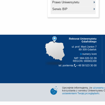
Prawo Uniwersytetu
Serwis BIP
Rektorat Uniwersytetu
Gdańskiego
ul. prof. Marii Janion 7
80-309 Gdańsk
numery kont
NIP: 584-020-32-39
REGON: 000001330
tel. portiernia:
+ 48 58 523 30 00
Uprzejmie informujemy, że
używamy pl
korzystania z serwisu Uniwersytetu 
ustawieniami Twojej przeglądarki
.