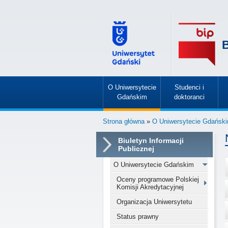
B
O Uniwersytecie
Studenci i
Gdańskim
doktoranci
»
»
Strona główna
»
O Uniwersytecie Gdańsk
Biuletyn Informacji
Publicznej
O Uniwersytecie Gdańskim
Oceny programowe Polskiej
Komisji Akredytacyjnej
Organizacja Uniwersytetu
Status prawny