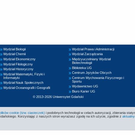
Wydział Biologii
Wydział Prawa i Administracji
Wydział Chemii
Wydział Zarządzania
Wydział Ekonomiczny
Międzyuczelniany Wydział
Biotechnologii
Wydział Filologiczny
Biblioteka UG
Wydział Historyczny
Centrum Języków Obcych
Wydział Matematyki, Fizyki i
Informatyki
Centrum Wychowania Fizycznego i
Sportu
Wydział Nauk Społecznych
Wydawnictwo UG
Wydział Oceanografii i Geografii
Biuro Karier UG
© 2013-2026 Uniwersytet Gdański
ików cookie (tzw. ciasteczek)
i podobnych technologii w celach autoryzacji, zbierania statys
Gdańskiego. Korzystając z naszych stron wyrażasz zgodę na ich użycie, zgodnie z
aktualny