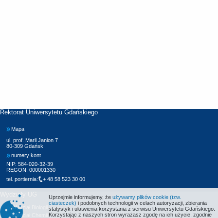
Rektorat Uniwersytetu Gdańskiego
Mapa
ul. prof. Marii Janion 7
80-309 Gdańsk
numery kont
NIP: 584-020-32-39
REGON: 000001330
tel. portiernia:
+ 48 58 523 30 00
Wydziały UG
Uprzejmie informujemy, że
używamy plików cookie (tzw.
ciasteczek)
i podobnych technologii w celach autoryzacji, zbierania
Wydział Biologii
statystyk i ułatwienia korzystania z serwisu Uniwersytetu Gdańskiego.
Korzystając z naszych stron wyrażasz zgodę na ich użycie, zgodnie
Wydział Chemii