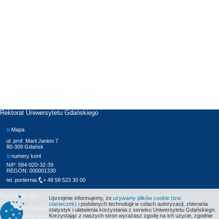
Rektorat Uniwersytetu Gdańskiego
Mapa
ul. prof. Marii Janion 7
80-309 Gdańsk
numery kont
NIP: 584-020-32-39
REGON: 000001330
tel. portiernia:
+ 48 58 523 30 00
Wydziały UG
Uprzejmie informujemy, że
używamy plików cookie (tzw.
ciasteczek)
i podobnych technologii w celach autoryzacji, zbierania
Wydział Biologii
statystyk i ułatwienia korzystania z serwisu Uniwersytetu Gdańskiego.
Korzystając z naszych stron wyrażasz zgodę na ich użycie, zgodnie
Wydział Chemii