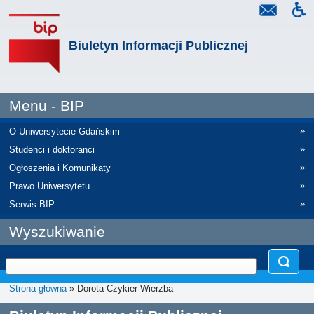
Biuletyn Informacji Publicznej
Menu - BIP
»
O Uniwersytecie Gdańskim
»
Studenci i doktoranci
»
Ogłoszenia i Komunikaty
»
Prawo Uniwersytetu
»
Serwis BIP
Wyszukiwanie
Strona główna
» Dorota Czykier-Wierzba