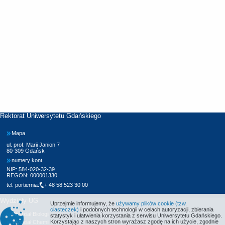
Rektorat Uniwersytetu Gdańskiego
Mapa
ul. prof. Marii Janion 7
80-309 Gdańsk
numery kont
NIP: 584-020-32-39
REGON: 000001330
tel. portiernia:
+ 48 58 523 30 00
Wydziały UG
Uprzejmie informujemy, że
używamy plików cookie (tzw.
ciasteczek)
i podobnych technologii w celach autoryzacji, zbierania
Wydział Biologii
statystyk i ułatwienia korzystania z serwisu Uniwersytetu Gdańskiego.
Korzystając z naszych stron wyrażasz zgodę na ich użycie, zgodnie
Wydział Chemii