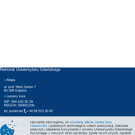
Rektorat Uniwersytetu Gdańskiego
Mapa
ul. prof. Marii Janion 7
80-309 Gdańsk
numery kont
NIP: 584-020-32-39
REGON: 000001330
tel. portiernia:
+ 48 58 523 30 00
Wydziały UG
Uprzejmie informujemy, że
używamy plików cookie (tzw.
ciasteczek)
i podobnych technologii w celach autoryzacji, zbierania
Wydział Biologii
statystyk i ułatwienia korzystania z serwisu Uniwersytetu Gdańskiego.
Korzystając z naszych stron wyrażasz zgodę na ich użycie, zgodnie
Wydział Chemii